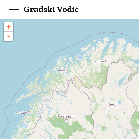
Gradski Vodič
+
-