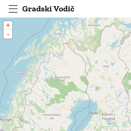
Gradski Vodič
+
-