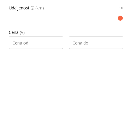
Udaljenost
(km)
Cena
(€)
Pretraga
Našao 1 rezultata
Datum, opadajući
Sortiraj
Gledati kao
List
Grid