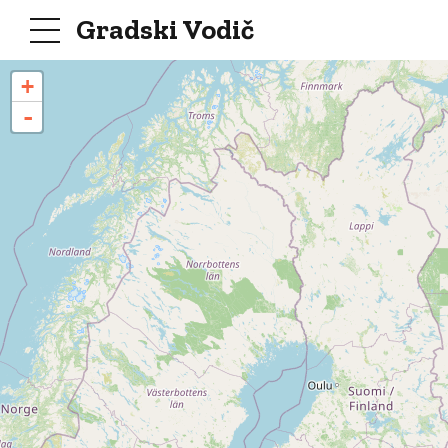
Gradski Vodič
+
-