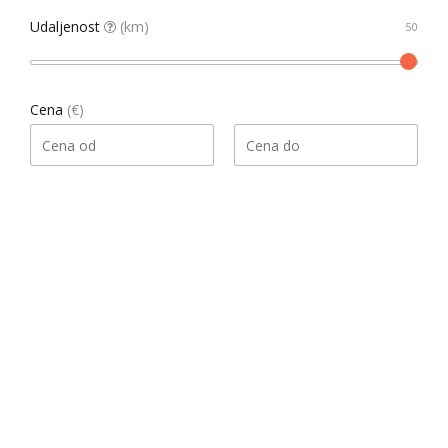
Udaljenost
(km)
Cena
(€)
Pretraga
Našao 1 rezultata
Datum, opadajući
Sortiraj
Gledati kao
List
Grid