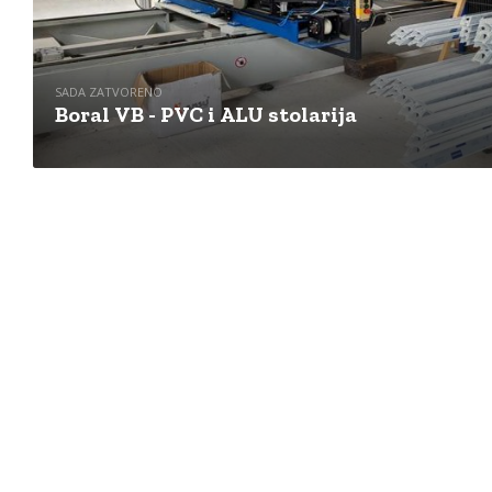
SADA ZATVORENO
Boral VB - PVC i ALU stolarija