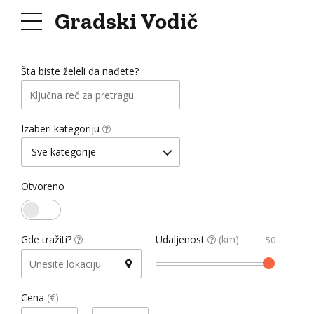
Gradski Vodič
+
Šta biste želeli da nađete?
-
Izaberi kategoriju
Sve kategorije
Otvoreno
Gde tražiti?
Udaljenost
(km)
Cena
(€)