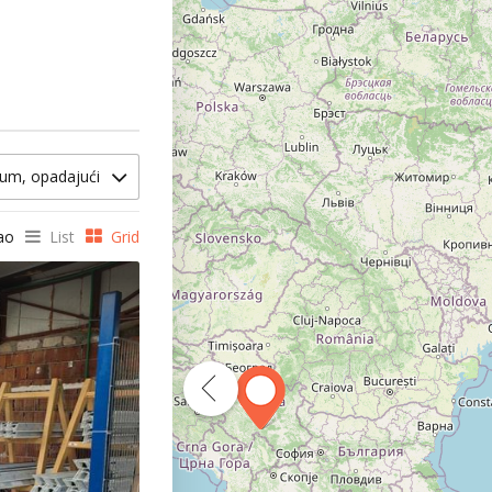
um, opadajući
ao
List
Grid