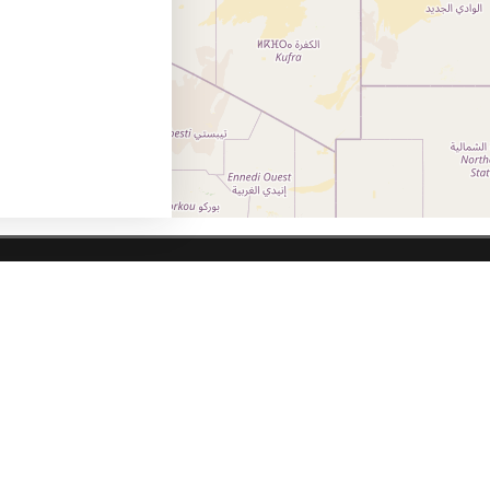
Istražite
Restorani
Kafići i klubovi
Kupovina
Lepota i zdravlje