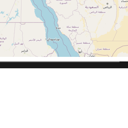
Gradski vodič
Kako koristiti portal
Info kutak
Uslovi korišćenja
Kontakt