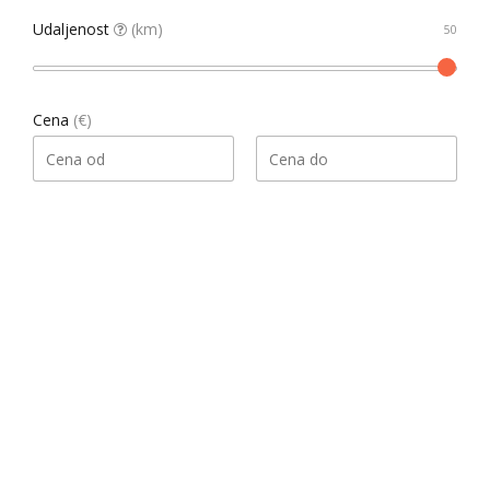
Udaljenost
(km)
Cena
(€)
Pretraga
Našao 1 rezultata
Datum, opadajući
Sortiraj
Gledati kao
List
Grid