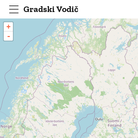
Gradski Vodič
+
-