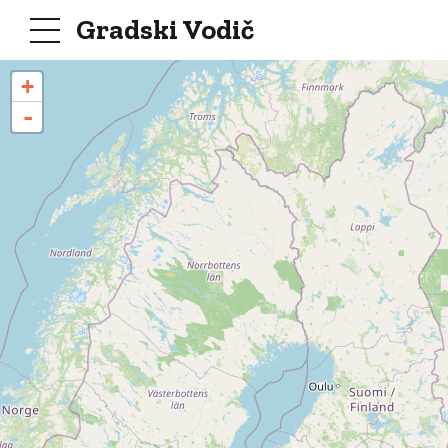
Gradski Vodič
+
-