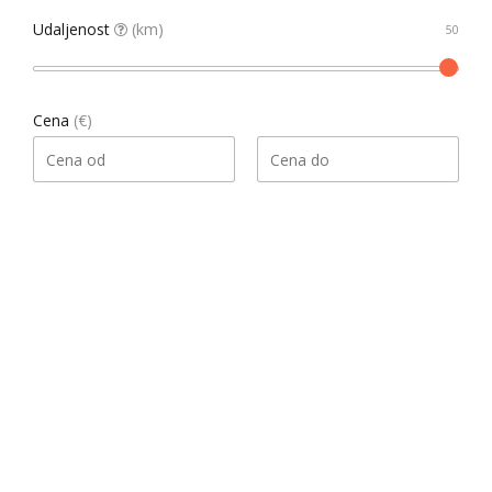
Udaljenost
(km)
Cena
(€)
Pretraga
Našao 1 rezultata
Datum, opadajući
Sortiraj
Gledati kao
List
Grid