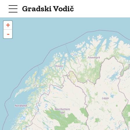
Gradski Vodič
+
-