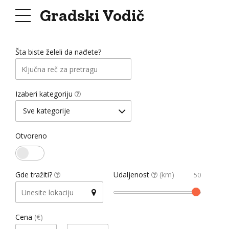
Gradski Vodič
+
Šta biste želeli da nađete?
-
Izaberi kategoriju
Sve kategorije
Otvoreno
Gde tražiti?
Udaljenost
(km)
Cena
(€)