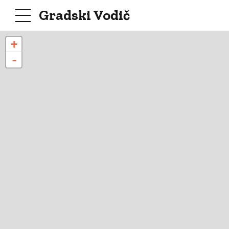
Gradski Vodič
+
-