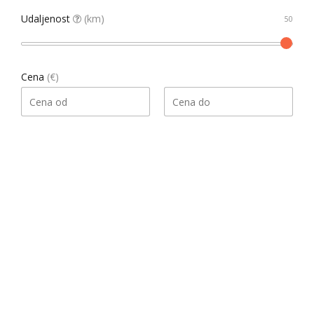
Udaljenost
(km)
Cena
(€)
Pretraga
Našao 1 rezultata
Datum, opadajući
Sortiraj
Gledati kao
List
Grid