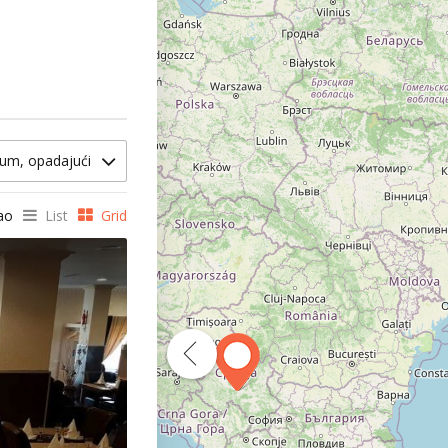
um, opadajući
ao
List
Grid