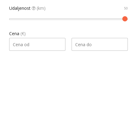
Udaljenost
(km)
Cena
(€)
Pretraga
Našao 1 rezultata
Datum, opadajući
Sortiraj
Gledati kao
List
Grid