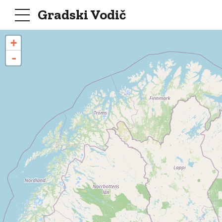
Gradski Vodič
+
-