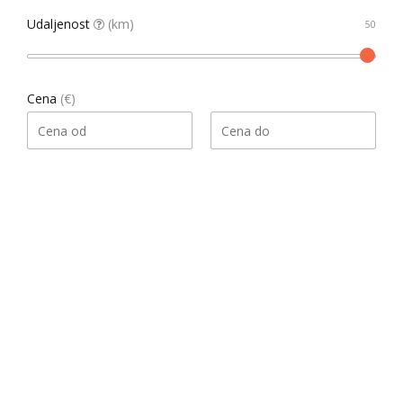
Udaljenost
(km)
Cena
(€)
Pretraga
Našao 1 rezultata
Datum, opadajući
Sortiraj
Gledati kao
List
Grid