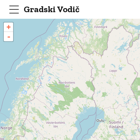
Gradski Vodič
+
-