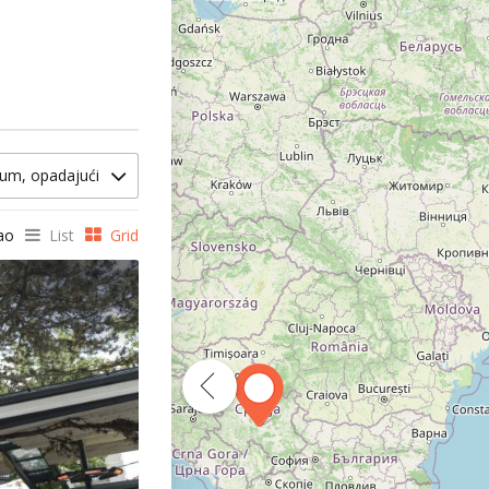
um, opadajući
ao
List
Grid