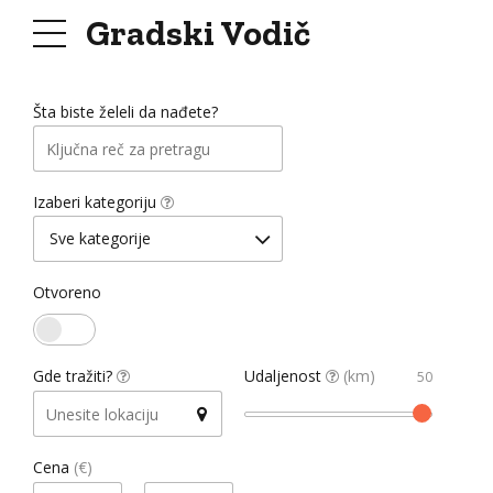
Gradski Vodič
+
Šta biste želeli da nađete?
-
Izaberi kategoriju
Sve kategorije
Otvoreno
Gde tražiti?
Udaljenost
(km)
Cena
(€)