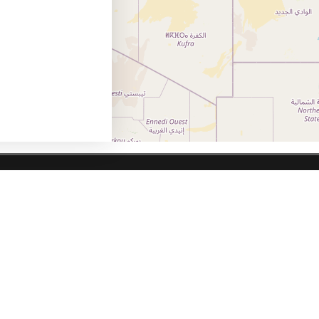
Istražite
Restorani
Kafići i klubovi
Kupovina
Lepota i zdravlje