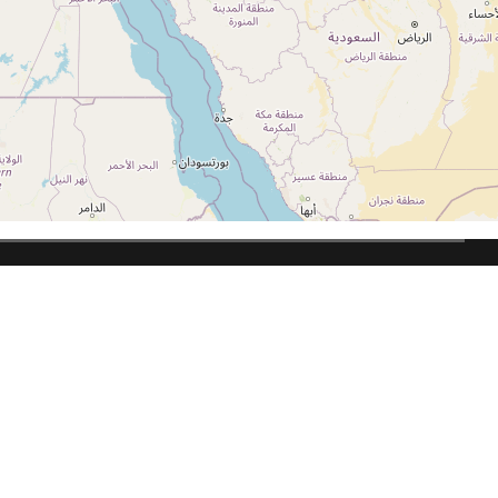
Gradski vodič
Kako koristiti portal
Info kutak
Uslovi korišćenja
Kontakt