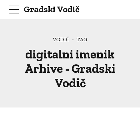
Gradski Vodič
VODIČ
TAG
digitalni imenik
Arhive - Gradski
Vodič
Gradski vodic