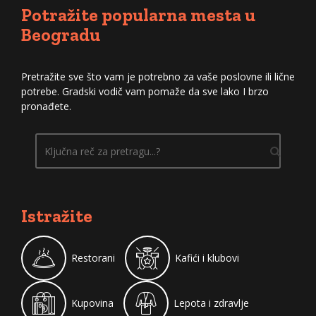
Potražite popularna mesta u
Beogradu
Pretražite sve što vam je potrebno za vaše poslovne ili lične
potrebe. Gradski vodič vam pomaže da sve lako I brzo
pronađete.
Istražite
Restorani
Kafići i klubovi
Kupovina
Lepota i zdravlje