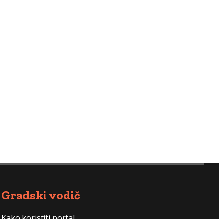
 ovo baš odlično mesto gde to možete da
ndan vašeg deteta. Pre nego što se odlučite za
Nastavite sa čitanjem
Gradski vodič
Kako koristiti portal