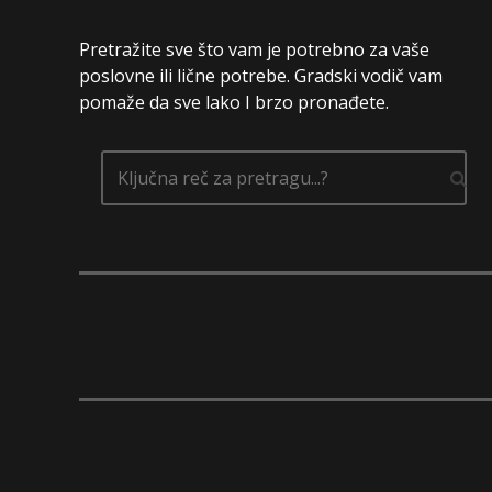
Pretražite sve što vam je potrebno za vaše
poslovne ili lične potrebe. Gradski vodič vam
pomaže da sve lako I brzo pronađete.