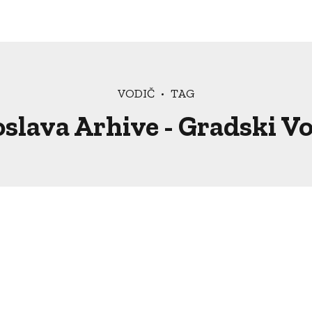
VODIČ
TAG
slava Arhive - Gradski V