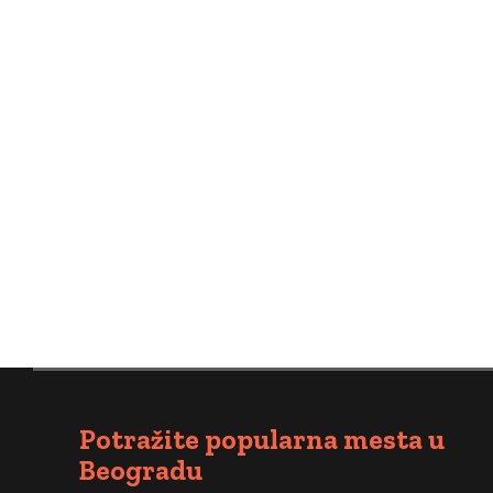
Ako vam se rođendan uskoro bliži, a
pronađete. Gradski vodič je portal 
mesto gde biste to organizovali...
Potražite popularna mesta u
Beogradu