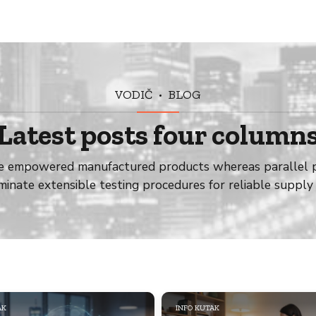
VODIČ
BLOG
Latest posts four column
te empowered manufactured products whereas parallel pl
inate extensible testing procedures for reliable supply 
AK
INFO KUTAK