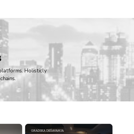
s
atforms. Holisticly
chains.
GRADSKA DEŠAVANJA