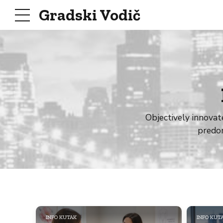
Gradski Vodič
Objectively innova
predom
INFO KUTAK
INFO KUT