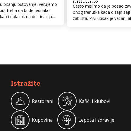
klijente?
 u pitanju putovanje, verujemo
Često mislimo da je posao za
put treba da bude jednako
onog trenutka kada dizajn sajt
ao i dolazak na destinaciju.
zablista. Prvi utisak je važan, al
transfer.rs je nastao sa
je surova: lep sajt ne donosi 
jasnom vizijom: da klijentima
ako su mu „unutrašnji organi“ o
 vrhunsko iskustvo transporta
Upravo tu na scenu stupa besp
aja udobnost, bezbednost i
analiza sajta – alat koji vam ot
rnu tačnost. ​Bilo da vam je
se zaista dešava tamo gde ok
n brz i pouzdan prevoz do
posetioca ne dopire. Ako...
ma, luksuzno vozilo za
 sastanak...
Istražite
Restorani
Kafići i klubovi
Kupovina
Lepota i zdravlje