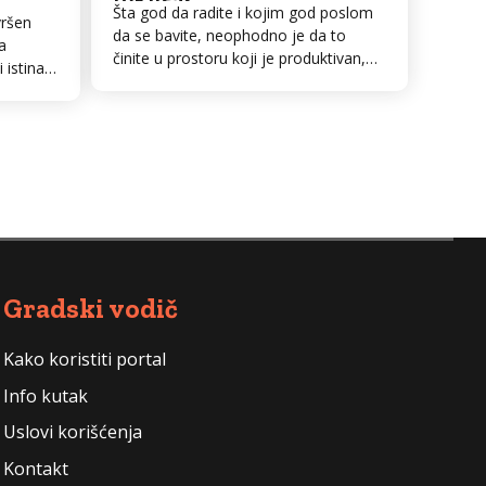
Šta god da radite i kojim god poslom
vršen
da se bavite, neophodno je da to
a
činite u prostoru koji je produktivan,
i istina
dobro organizovan i efikasan.
novac
Kancelarijski prostor je mesto na kom
tkazali.
provodimo veći deo svog dana i
latna
ukoliko je on neodgovarajući, to će da
kriva šta
utiče na naš stav prema poslu i način
o
na koji pristupamo...
Gradski vodič
Kako koristiti portal
Info kutak
Uslovi korišćenja
Kontakt