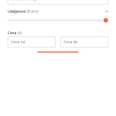
Udaljenost
(km)
Cena
(€)
Pretraga
Našao 1 rezultata
Datum, opadajući
Sortiraj
Dodatni filteri