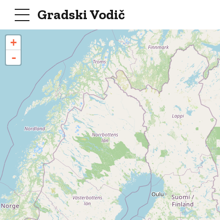
Gradski Vodič
+
-