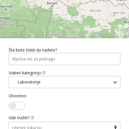
Šta biste želeli da nađete?
Izaberi kategoriju
Laboratorije
Otvoreno
Gde tražiti?