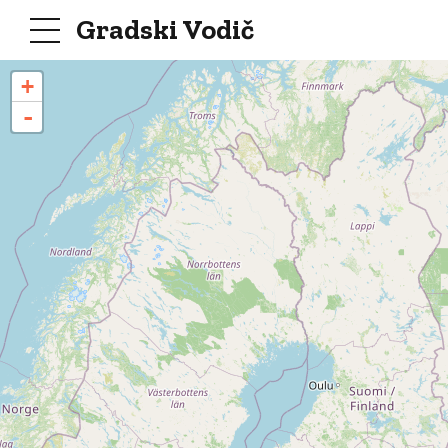
Gradski Vodič
+
-