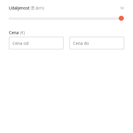
Udaljenost
(km)
Cena
(€)
Pretraga
Našao 1 rezultata
Datum, opadajući
Sortiraj
Gledati kao
List
Grid