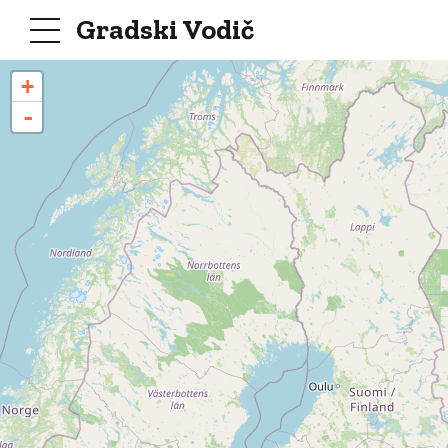
Gradski Vodič
+
-