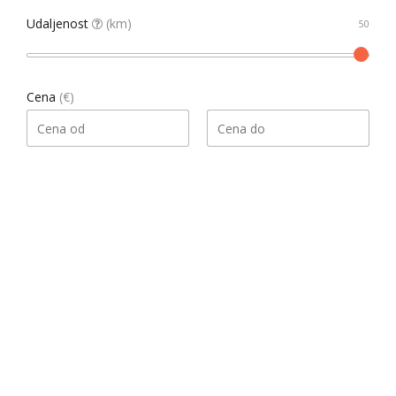
Udaljenost
(km)
Cena
(€)
Pretraga
Našao 1 rezultata
Datum, opadajući
Sortiraj
Gledati kao
List
Grid