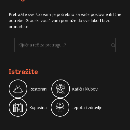
Pretražite sve što vam je potrebno za vaše poslovne ili lične
potrebe. Gradski vodič vam pomaže da sve lako I brzo
pronađete.
Istražite
Restorani
Kafići i klubovi
Kupovina
Lepota i zdravlje