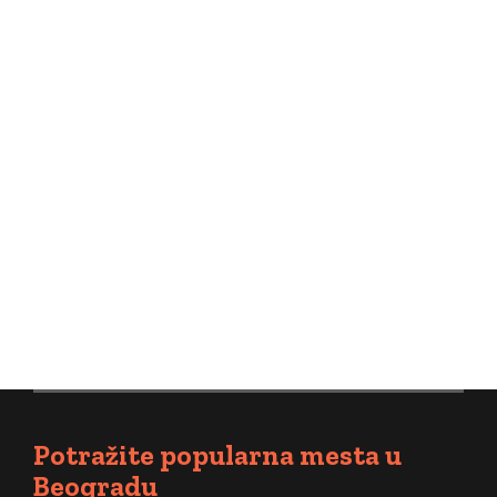
Dosta Vam je upornih bolova u leđima, neprijatnog trnjenja
u rukama i slabosti u nogama? Osećate ukočenost i
svakodnevne, jednostavne aktivnosti su Vam postale
izazovne? Diskus hernija može biti krivac ovog stanja, ali je
uspešno lečenje moguće i bez operacije. Ako spadate u
one osobe koje odlažu odlazak kod lekara, treba da znate
da nije neophodno da mesecima ili...
Nastavite sa čitanjem
Potražite popularna mesta u
Beogradu