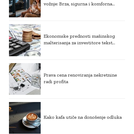
vožnje: Brza, sigurna i komforna
rezervacija
Ekonomske prednosti mašinskog
malterisanja za investitore tekst
članka u html kodu
Prava cena renoviranja nekretnine
radi profita
Kako kafa utiče na donošenje odluka