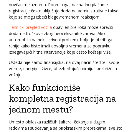
novčanim kaznama. Pored toga, naknadno plaćanje
registracije često uključuje dodatne administrativne takse
koje se mogu izbeći blagovremenom reakcijom.
Tehnički pregled vozila
obavljen pre roka može sprečiti
dodatne troškove zbog neočekivanih kvarova. Ako
automobil ima neki skriveni problem, bolje je otkriti ga
ranije kako biste imali dovoljno vremena za popravku,
izbegavajući hitne intervencije koje često koštaju više.
Ušteda nije samo finansijska, na ovaj način štedite i svoje
vreme, energiju i živce, obezbeđujući mirniju i bezbrižniju
vožnju.
Kako funkcioniše
kompletna registracija na
jednom mestu?
Umesto obilaska različitih šaltera, čekanja u dugim
redovima i suočavanja sa birokratskim preprekama, sve što