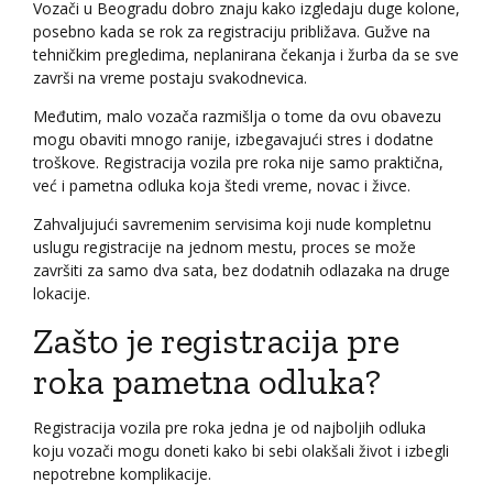
Vozači u Beogradu dobro znaju kako izgledaju duge kolone,
posebno kada se rok za registraciju približava. Gužve na
tehničkim pregledima, neplanirana čekanja i žurba da se sve
završi na vreme postaju svakodnevica.
Međutim, malo vozača razmišlja o tome da ovu obavezu
mogu obaviti mnogo ranije, izbegavajući stres i dodatne
troškove. Registracija vozila pre roka nije samo praktična,
već i pametna odluka koja štedi vreme, novac i živce.
Zahvaljujući savremenim servisima koji nude kompletnu
uslugu registracije na jednom mestu, proces se može
završiti za samo dva sata, bez dodatnih odlazaka na druge
lokacije.
Zašto je registracija pre
roka pametna odluka?
Registracija vozila pre roka jedna je od najboljih odluka
koju vozači mogu doneti kako bi sebi olakšali život i izbegli
nepotrebne komplikacije.