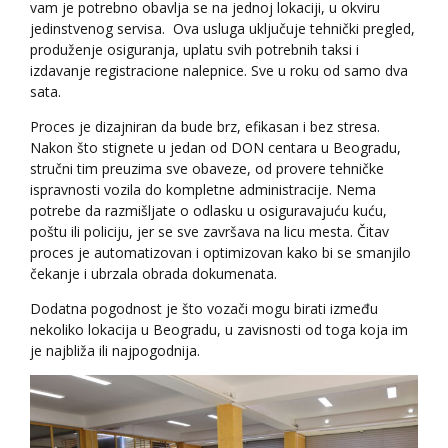
vam je potrebno obavlja se na jednoj lokaciji, u okviru
jedinstvenog servisa. Ova usluga uključuje tehnički pregled,
produženje osiguranja, uplatu svih potrebnih taksi i
izdavanje registracione nalepnice. Sve u roku od samo dva
sata.
Proces je dizajniran da bude brz, efikasan i bez stresa.
Nakon što stignete u jedan od DON
centara u Beogradu,
stručni tim preuzima sve obaveze, od provere tehničke
ispravnosti vozila do kompletne administracije. Nema
potrebe da razmišljate o odlasku u osiguravajuću kuću,
poštu ili policiju, jer se sve završava na licu mesta. Čitav
proces je automatizovan i optimizovan kako bi se smanjilo
čekanje i ubrzala obrada dokumenata.
Dodatna pogodnost je što vozači mogu birati između
nekoliko lokacija u Beogradu, u zavisnosti od toga koja im
je najbliža ili najpogodnija.