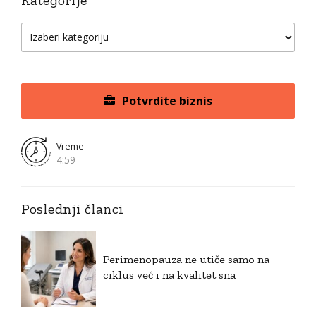
Potvrdite biznis
Vreme
4:59
Poslednji članci
Perimenopauza ne utiče samo na
ciklus već i na kvalitet sna