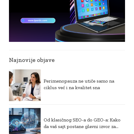
Najnovije objave
Perimenopauza ne utiče samo na
ciklus već i na kvalitet sna
Od klasičnog SEO-a do GEO-a: Kako
da vaš sajt postane glavni izvor za
generativnu veštačku inteligenciju?