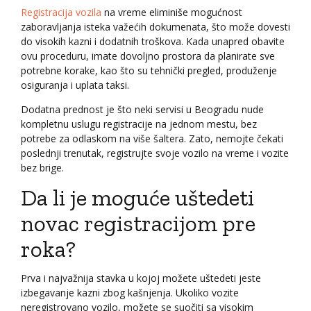
Registracija vozila
na vreme eliminiše mogućnost
zaboravljanja isteka važećih dokumenata, što može dovesti
do visokih kazni i dodatnih troškova. Kada unapred obavite
ovu proceduru, imate dovoljno prostora da planirate sve
potrebne korake, kao što su tehnički pregled, produženje
osiguranja i uplata taksi.
Dodatna prednost je što neki servisi u Beogradu nude
kompletnu uslugu registracije na jednom mestu, bez
potrebe za odlaskom na više šaltera. Zato, nemojte čekati
poslednji trenutak, registrujte svoje vozilo na vreme i vozite
bez brige.
Da li je moguće uštedeti
novac registracijom pre
roka?
Prva i najvažnija stavka u kojoj možete uštedeti jeste
izbegavanje kazni zbog kašnjenja. Ukoliko vozite
neregistrovano vozilo, možete se suočiti sa visokim