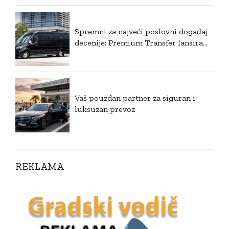
Spremni za najveći poslovni događaj
decenije: Premium Transfer lansira
ekskluzivni VIP prevoz za EXPO 2027
u Beogradu
Vaš pouzdan partner za siguran i
luksuzan prevoz
REKLAMA