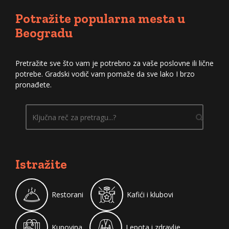
Potražite popularna mesta u
Beogradu
Pretražite sve što vam je potrebno za vaše poslovne ili lične
potrebe. Gradski vodič vam pomaže da sve lako I brzo
pronađete.
Istražite
Restorani
Kafići i klubovi
Kupovina
Lepota i zdravlje