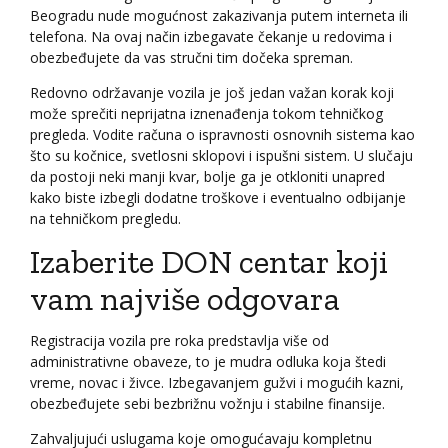
Beogradu nude mogućnost zakazivanja putem interneta ili
telefona. Na ovaj način izbegavate čekanje u redovima i
obezbeđujete da vas stručni tim dočeka spreman.
Redovno održavanje vozila je još jedan važan korak koji
može sprečiti neprijatna iznenađenja tokom tehničkog
pregleda. Vodite računa o ispravnosti osnovnih sistema kao
što su kočnice, svetlosni sklopovi i ispušni sistem. U slučaju
da postoji neki manji kvar, bolje ga je otkloniti unapred
kako biste izbegli dodatne troškove i eventualno odbijanje
na tehničkom pregledu.
Izaberite DON centar koji
vam najviše odgovara
Registracija vozila pre roka predstavlja više od
administrativne obaveze, to je mudra odluka koja štedi
vreme, novac i živce. Izbegavanjem gužvi i mogućih kazni,
obezbeđujete sebi bezbrižnu vožnju i stabilne finansije.
Zahvaljujući uslugama koje omogućavaju kompletnu