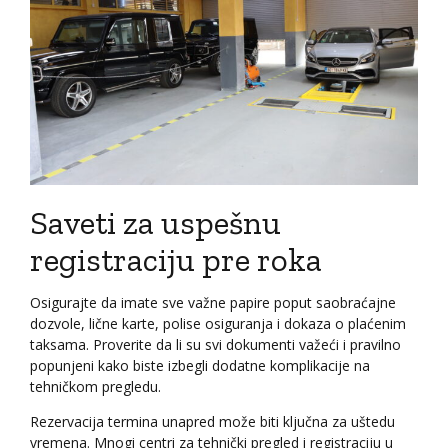
Saveti za uspešnu
registraciju pre roka
Osigurajte da imate sve važne papire poput saobraćajne
dozvole, lične karte, polise osiguranja i dokaza o plaćenim
taksama. Proverite da li su svi dokumenti važeći i pravilno
popunjeni kako biste izbegli dodatne komplikacije na
tehničkom pregledu.
Rezervacija termina unapred može biti ključna za uštedu
vremena. Mnogi centri za tehnički pregled i registraciju u