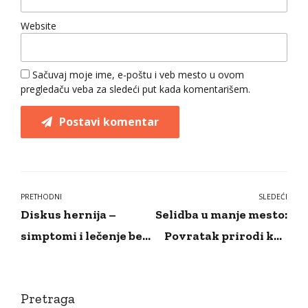
Website
Sačuvaj moje ime, e-poštu i veb mesto u ovom
pregledaču veba za sledeći put kada komentarišem.
Postavi komentar
PRETHODNI
SLEDEĆI
Diskus hernija –
Selidba u manje mesto:
simptomi i lečenje bez
Povratak prirodi kao
operacije
novi trend
Pretraga