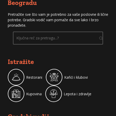
Beogradu
Pretražite sve što vam je potrebno za vaše poslovne ili lične
potrebe. Gradski vodič vam pomaže da sve lako I brzo
pronađete.
Istražite
Restorani
Kafići i klubovi
Kupovina
Lepota i zdravlje