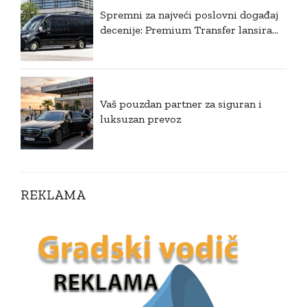
Spremni za najveći poslovni događaj
decenije: Premium Transfer lansira
ekskluzivni VIP prevoz za EXPO 2027
u Beogradu
Vaš pouzdan partner za siguran i
luksuzan prevoz
REKLAMA