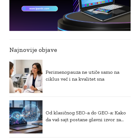
Najnovije objave
Perimenopauza ne utiče samo na
ciklus već i na kvalitet sna
Od klasičnog SEO-a do GEO-a: Kako
da vaš sajt postane glavni izvor za
generativnu veštačku inteligenciju?