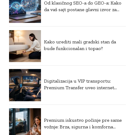
Od klasičnog SEO-a do GEO-a: Kako
da vaš sajt postane glavni izvor za
generativnu veštačku inteligenciju?
Kako urediti mali gradski stan da
bude funkcionalan i topao?
Digitalizacija u VIP transportu:
Premium Transfer uveo internet
plaćanje i postavio nove standarde u
Srbiji
Premium iskustvo počinje pre same
vožnje: Brza, sigurna i komforna
rezervacija