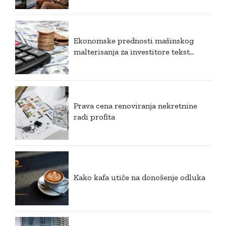
Ekonomske prednosti mašinskog
malterisanja za investitore tekst
članka u html kodu
Prava cena renoviranja nekretnine
radi profita
Kako kafa utiče na donošenje odluka