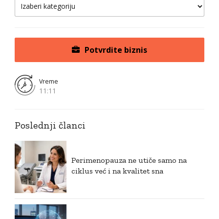
Potvrdite biznis
Vreme
11:11
Poslednji članci
Perimenopauza ne utiče samo na
ciklus već i na kvalitet sna