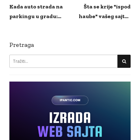
Kada auto strada na
Šta se krije "ispod
parkingu u gradu:
haube" vašeg sajta i
zašto potpuno kasko
zašto gubite klijente?
osiguranje nije luksuz
Pretraga