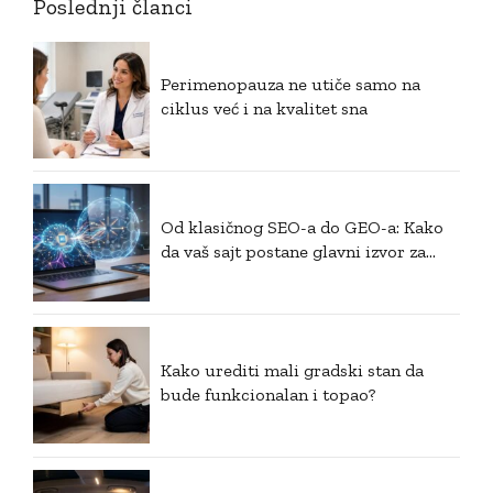
Poslednji članci
Perimenopauza ne utiče samo na
ciklus već i na kvalitet sna
Od klasičnog SEO-a do GEO-a: Kako
da vaš sajt postane glavni izvor za
generativnu veštačku inteligenciju?
Kako urediti mali gradski stan da
bude funkcionalan i topao?