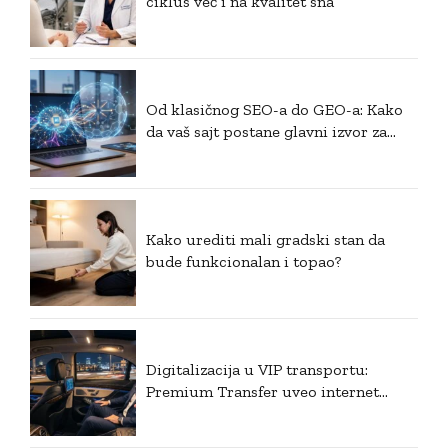
ciklus već i na kvalitet sna
Od klasičnog SEO-a do GEO-a: Kako
da vaš sajt postane glavni izvor za
generativnu veštačku inteligenciju?
Kako urediti mali gradski stan da
bude funkcionalan i topao?
Digitalizacija u VIP transportu:
Premium Transfer uveo internet
plaćanje i postavio nove standarde u
Srbiji