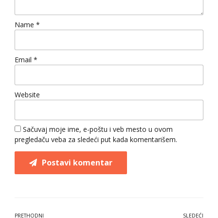
Name *
Email *
Website
Sačuvaj moje ime, e-poštu i veb mesto u ovom
pregledaču veba za sledeći put kada komentarišem.
Postavi komentar
PRETHODNI
SLEDEĆI