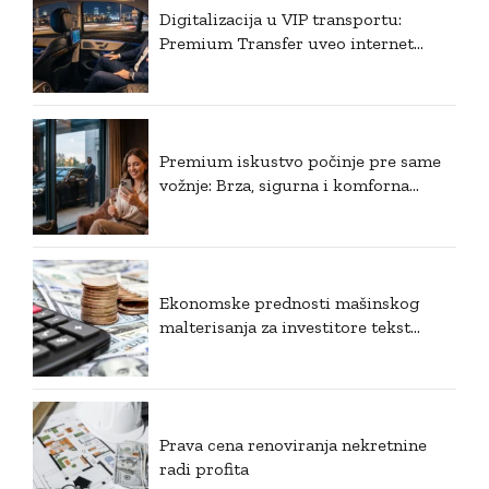
Digitalizacija u VIP transportu:
Premium Transfer uveo internet
plaćanje i postavio nove standarde u
Srbiji
Premium iskustvo počinje pre same
vožnje: Brza, sigurna i komforna
rezervacija
Ekonomske prednosti mašinskog
malterisanja za investitore tekst
članka u html kodu
Prava cena renoviranja nekretnine
radi profita