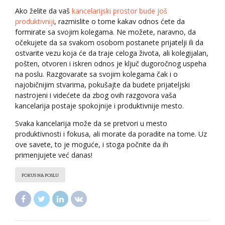
Ako želite da vaš
kancelarijski prostor bude još
produktivniji
, razmislite o tome kakav odnos ćete da
formirate sa svojim kolegama. Ne možete, naravno, da
očekujete da sa svakom osobom postanete prijatelji ili da
ostvarite vezu koja će da traje celoga života, ali kolegijalan,
pošten, otvoren i iskren odnos je ključ dugoročnog uspeha
na poslu. Razgovarate sa svojim kolegama čak i o
najobičnijim stvarima, pokušajte da budete prijateljski
nastrojeni i videćete da zbog ovih razgovora vaša
kancelarija postaje spokojnije i produktivnije mesto.
Svaka kancelarija može da se pretvori u mesto
produktivnosti i fokusa, ali morate da poradite na tome. Uz
ove savete, to je moguće, i stoga počnite da ih
primenjujete već danas!
FOKUS NA POSLU