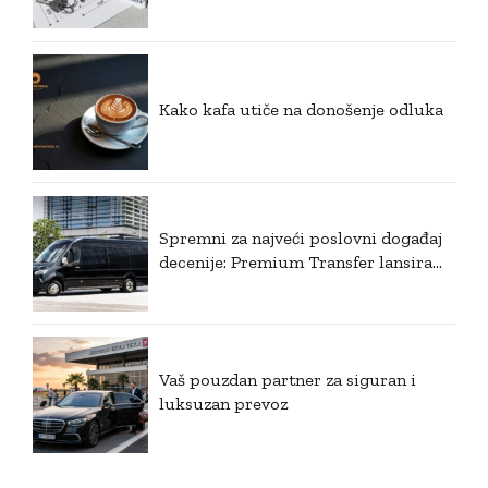
Kako kafa utiče na donošenje odluka
Spremni za najveći poslovni događaj
decenije: Premium Transfer lansira
ekskluzivni VIP prevoz za EXPO 2027
u Beogradu
Vaš pouzdan partner za siguran i
luksuzan prevoz