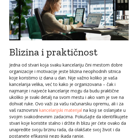
Blizina i praktičnost
Jedna od stvari koja svaku kancelariju čini mestom dobre
organizacije i motivacije jeste blizina neophodnih sitnica
koje koristimo iz dana u dan. Nije važno koliko je vaša
kancelarija velika, već to kako je organizovana – čak i
najmanje i najveće kancelarije mogu da budu praktične
ukoliko je svaki detalj na svom mestu i ako vam je sve na
dohvat ruke. Ovo važi za vašu računarsku opremu, ali i za
vaš raznovrsni
kancelarijski materijal
na koji se oslanjate u
svojim svakodnevnim zadacima. Pokušajte da identifikujete
stvari koje koristite stalno i držite ih blizu jer ćete ovako da
unapredite svoju brzinu rada, da olakšate svoj život i da
postanete efikasniji nego ikada ranije.