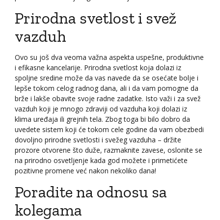
Prirodna svetlost i svež
vazduh
Ovo su još dva veoma važna aspekta uspešne, produktivne
i efikasne kancelarije. Prirodna svetlost koja dolazi iz
spoljne sredine može da vas navede da se osećate bolje i
lepše tokom celog radnog dana, ali i da vam pomogne da
brže i lakše obavite svoje radne zadatke. Isto važi i za svež
vazduh koji je mnogo zdraviji od vazduha koji dolazi iz
klima uređaja ili grejnih tela. Zbog toga bi bilo dobro da
uvedete sistem koji će tokom cele godine da vam obezbedi
dovoljno prirodne svetlosti i svežeg vazduha – držite
prozore otvorene što duže, razmaknite zavese, oslonite se
na prirodno osvetljenje kada god možete i primetićete
pozitivne promene već nakon nekoliko dana!
Poradite na odnosu sa
kolegama