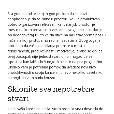
Šta god da radite i kojim god poslom da se bavite,
neophodno je da to činite u prostoru koji je produktivan,
dobro organizovan i efikasan. Kancelarijski prostor je
mesto na kom provodimo veći deo svog dana i ukoliko je
on neodgovarajući, to će da utiče na naš stav prema poslu i
način na koji pristupamo radnim zadacima. Zbog toga je
potrebno da vaša kancelarija preraste u mesto
fokusiranosti, produktivnosti i motivacije, a iako se čini da
ovaj postupak nije jednostavan, on bi mogao da se
ispostavi kao lakši i brži nego što se to na prvi pogled čini.
Ukoliko vam je potrebna pomoć da uvedete novi nivo
produktivnosti u svoju kancelariju, evo nekoliko saveta koji
bi mogli da vam budu korisni.
Sklonite sve nepotrebne
stvari
Da bi vaša kancelarija bila zaista produktivna i dovodila do