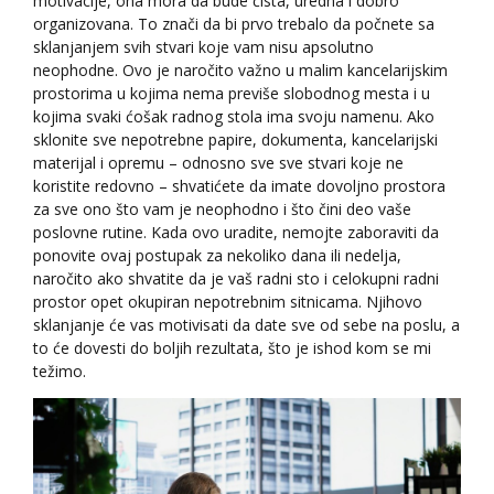
motivacije, ona mora da bude čista, uredna i dobro
organizovana. To znači da bi prvo trebalo da počnete sa
sklanjanjem svih stvari koje vam nisu apsolutno
neophodne. Ovo je naročito važno u malim kancelarijskim
prostorima u kojima nema previše slobodnog mesta i u
kojima svaki ćošak radnog stola ima svoju namenu. Ako
sklonite sve nepotrebne papire, dokumenta, kancelarijski
materijal i opremu – odnosno sve sve stvari koje ne
koristite redovno – shvatićete da imate dovoljno prostora
za sve ono što vam je neophodno i što čini deo vaše
poslovne rutine. Kada ovo uradite, nemojte zaboraviti da
ponovite ovaj postupak za nekoliko dana ili nedelja,
naročito ako shvatite da je vaš radni sto i celokupni radni
prostor opet okupiran nepotrebnim sitnicama. Njihovo
sklanjanje će vas motivisati da date sve od sebe na poslu, a
to će dovesti do boljih rezultata, što je ishod kom se mi
težimo.