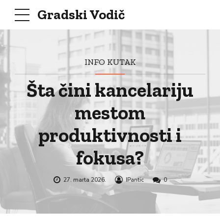
Gradski Vodič
INFO KUTAK
Šta čini kancelariju
mestom
produktivnosti i
fokusa?
27. marta 2026.
IPantic
0